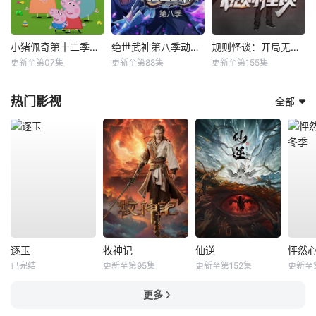
小猪佩奇第十二季国语
绝世武神第八季动态漫
规则怪谈：开局无限诡币动态漫
更新至第07集
更新至第88集
更新至第155集
热门影视
全部
逐玉
牧神记
仙逆
已完结
更新至第95集
更新至第152集
更新至第
更多