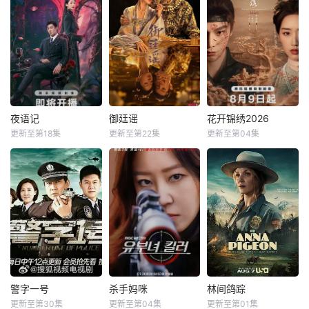
夜语记
御廷谣
花开锦绣2026
更新至第18集
更新至第22集
更新至第04集
警字一号
杀手妈咪
林间鸽踪
更新至第30集
更新至第04集
更新至第01集