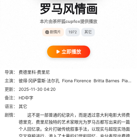
罗马风情画
本片由茶杯狐cupfox提供播放
剧情片
1972
其它
立即播放
导演：
费德里科·费里尼
主演：
彼得·冈萨雷斯·法尔孔
Fiona Florence
Britta Barnes
Pia De Doses
更新：
2025-11-30 04:20
备注：
HD中字
语言：
其它
剧情：
这不是一部普通的纪录片，而是透过意大利电影大师费
德里克．费里尼独特的艺术家眼光为罗马古都写出来的一篇
个人回忆录。全片打破传统叙事手法，以现实与超现实场面
交叉穿梭进行，渗入了大量的幻觉和回忆，充分表现出费德