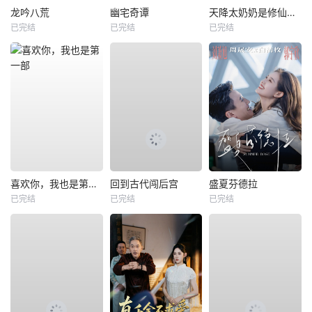
龙吟八荒
幽宅奇谭
天降太奶奶是修仙老祖
已完结
已完结
已完结
喜欢你，我也是第一部
回到古代闯后宫
盛夏芬德拉
已完结
已完结
已完结