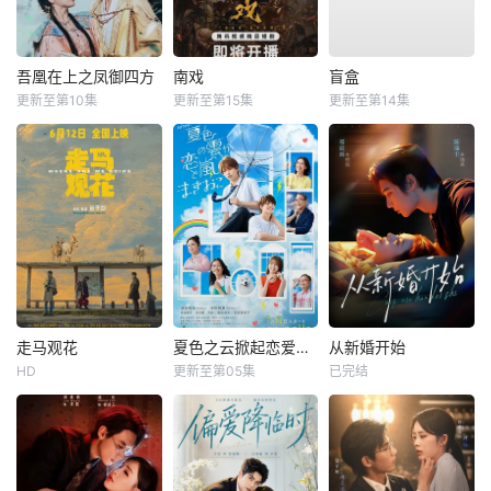
吾凰在上之凤御四方
南戏
盲盒
更新至第10集
更新至第15集
更新至第14集
走马观花
夏色之云掀起恋爱与风暴
从新婚开始
HD
更新至第05集
已完结