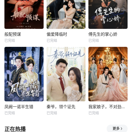
般配预谋
偏爱降临时
傅先生的掌心娇
已完结
已完结
已完结
凤阙一诺半生错
秦爷，领个证先
我家娘子，不对劲第四季
已完结
已完结
已完结
正在热播
更多