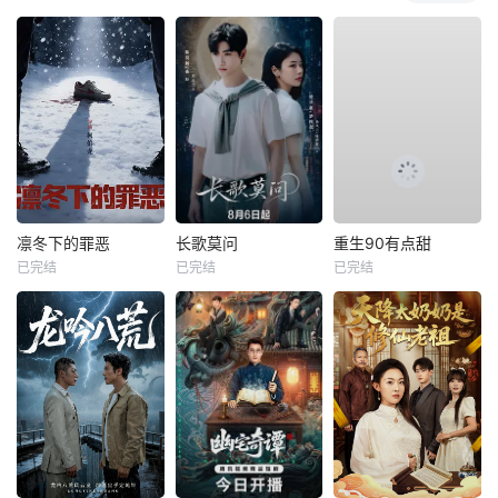
凛冬下的罪恶
长歌莫问
重生90有点甜
已完结
已完结
已完结