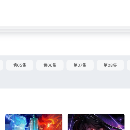
第05集
第06集
第07集
第08集