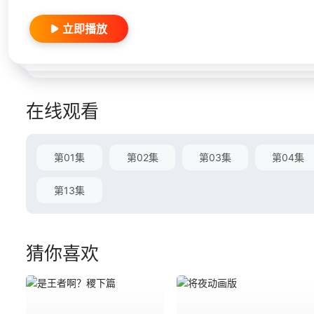
立即播放
在线观看
第01集
第02集
第03集
第04集
第13集
猜你喜欢