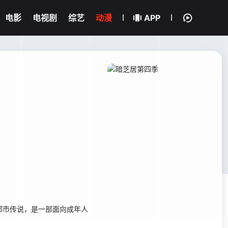
电影
电视剧
综艺
动漫
APP
的都市传说，是一部面向成年人