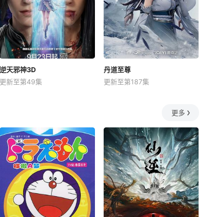
逆天邪神3D
丹道至尊
更新至第49集
更新至第187集
更多