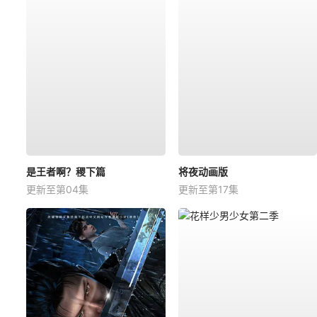
是王者啊？稷下篇
将夜动画版
更新至第04集
更新至第17集