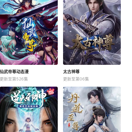
仙武帝尊动态漫
太古神尊
更新至第526集
更新至第06集