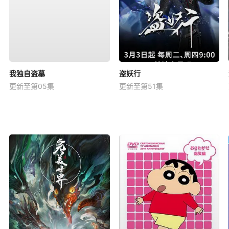
我独自盗墓
盗妖行
更新至第05集
更新至第51集