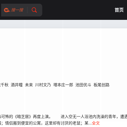
首页
搜一搜
武千秋
酒井瞳
未来
川村文乃
増本庄一郎
池田优斗
板尾创路
可怖的《暗芝居》再度上演。 进入空无一人浴池内洗澡的青年，遭遇
；情侣搬到便宜的公寓，这里却有讨厌的老鼠；某...
全文