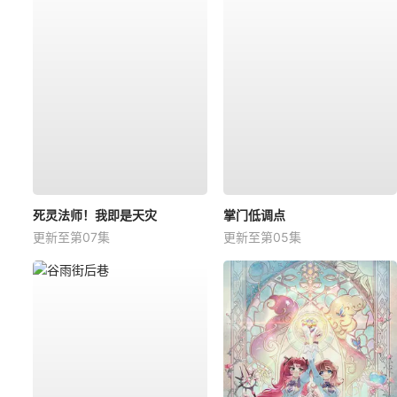
死灵法师！我即是天灾
掌门低调点
更新至第07集
更新至第05集