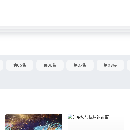
第05集
第06集
第07集
第08集