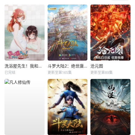
洗浴屋先生！我和那家伙在女浴池！？
斗罗大陆2：绝世唐门
沧元图
已完结
更新至第165集
更新至第89集