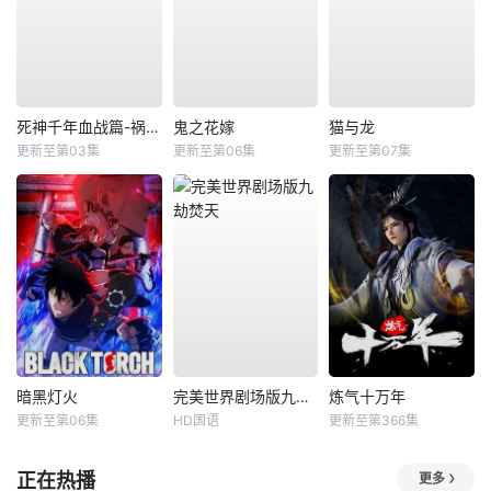
死神千年血战篇-祸进谭-
鬼之花嫁
猫与龙
更新至第03集
更新至第06集
更新至第07集
暗黑灯火
完美世界剧场版九劫焚天
炼气十万年
更新至第06集
HD国语
更新至第366集
正在热播
更多