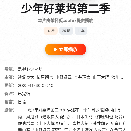
少年好莱坞第二季
本片由茶杯狐cupfox提供播放
动漫
2015
日本
立即播放
导演：
黒柳トシマサ
主演：
逢坂良太
柿原彻也
小野贤章
苍井翔太
山下大辉
浪川大辅
更新：
2025-11-30 04:40
备注：
已完结
语言：
日语
剧情：
《少年好莱坞第二季》讲述在一个门可罗雀的小剧场
内，风见飒（逢坂良太 配音）、甘木生马（柿原彻也 配音）
佐伯希星（山下大辉 配音）、富井大树（苍井翔太 配音）和
舞山春（小野贤章 配音）等五个还未满20岁的青年在负责人