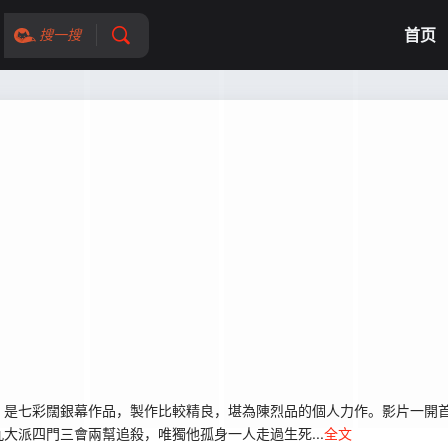
首页
搜一搜
七彩闊銀幕作品，製作比較精良，堪為陳烈品的個人力作。影片一開首
大派四門三會兩幫追殺，唯獨他孤身一人走過生死...
全文