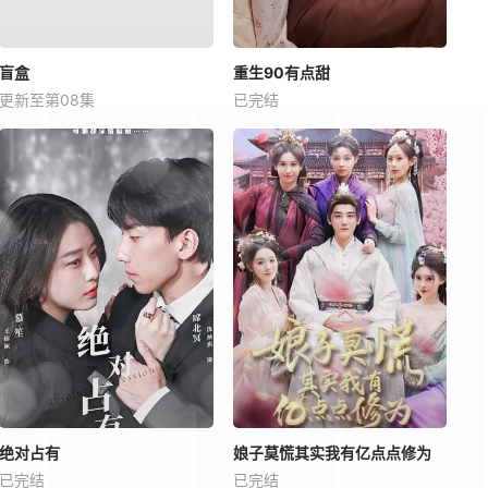
盲盒
重生90有点甜
更新至第08集
已完结
绝对占有
娘子莫慌其实我有亿点点修为
已完结
已完结