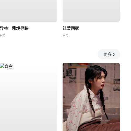
异林：秘境寻踪
让爱回家
HD
HD
更多