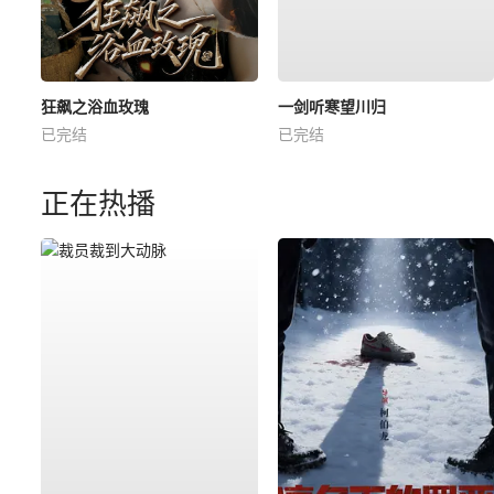
狂飙之浴血玫瑰
一剑听寒望川归
已完结
已完结
正在热播