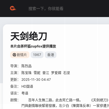
天剑绝刀
本片由茶杯狐cupfox提供播放
剧情片
1967
香港
导演：
陈烈品
主演：
陈宝珠
雪妮
曾江
罗爱嫦
石坚
更新：
2025-11-30 04:47
备注：
HD国语
语言：
粤语
剧情：
百年人生無二路，此去死亡路一條。 《天劍絕刀》是
鬥與劇情聯袂緊密發展，左少白（陳寶珠反串）一家慘遭九