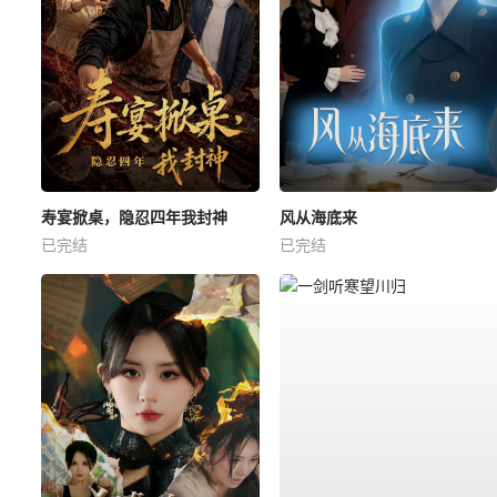
寿宴掀桌，隐忍四年我封神
风从海底来
已完结
已完结