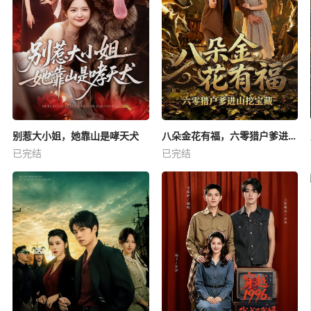
别惹大小姐，她靠山是哮天犬
八朵金花有福，六零猎户爹进山挖宝藏
已完结
已完结