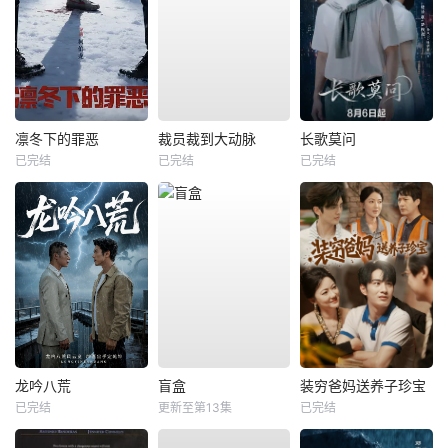
凛冬下的罪恶
裁员裁到大动脉
长歌莫问
已完结
已完结
已完结
龙吟八荒
盲盒
装穷爸妈送养子珍宝
已完结
更新至第13集
已完结