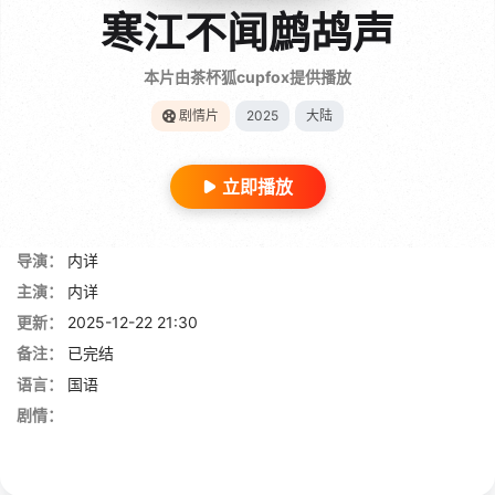
寒江不闻鹧鸪声
本片由茶杯狐cupfox提供播放
剧情片
2025
大陆
立即播放
导演：
内详
主演：
内详
更新：
2025-12-22 21:30
备注：
已完结
语言：
国语
剧情：