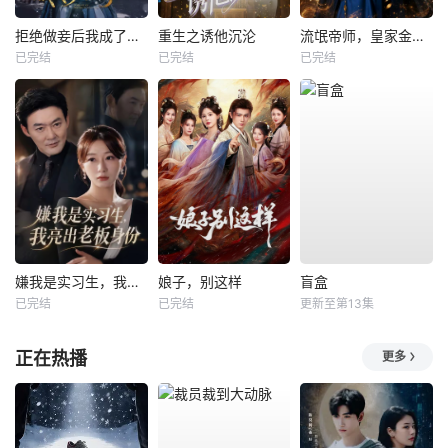
拒绝做妾后我成了太子侧妃
重生之诱他沉沦
流氓帝师，皇家金牌县令
已完结
已完结
已完结
嫌我是实习生，我亮出老板身份
娘子，别这样
盲盒
已完结
已完结
更新至第13集
正在热播
更多