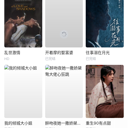
乱世激情
开着摩的娶富婆
往事溺在月光
HD
已完结
已完结
我的倾城大小姐
醉吻夜她一撒娇桀骜大佬心狂跳
重生90有点甜