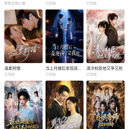
更新至第01集
已完结
已完结
温柔狩猎
当上月嫂后发现孩子是我的
清冷权臣他又争又抢
已完结
已完结
已完结