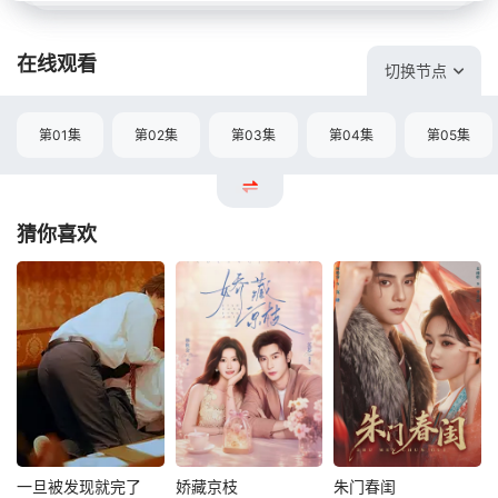
在线观看
切换节点
第01集
第02集
第03集
第04集
第05集
猜你喜欢
一旦被发现就完了
娇藏京枝
朱门春闺