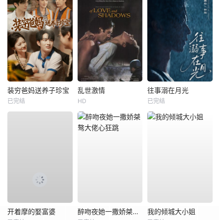
装穷爸妈送养子珍宝
乱世激情
往事溺在月光
已完结
HD
已完结
开着摩的娶富婆
醉吻夜她一撒娇桀骜大佬心狂跳
我的倾城大小姐