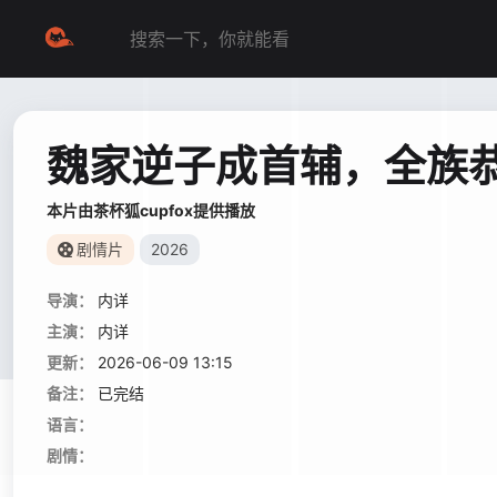
魏家逆子成首辅，全族
本片由茶杯狐cupfox提供播放
剧情片
2026
导演：
内详
主演：
内详
更新：
2026-06-09 13:15
备注：
已完结
语言：
剧情：