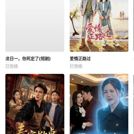
龙日一，你死定了(短剧)
爱情正路过
已完结
已完结