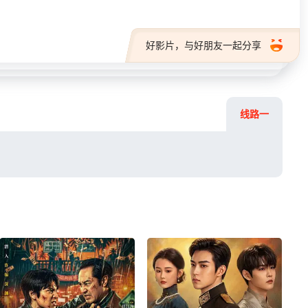
好影片，与好朋友一起分享
线路一