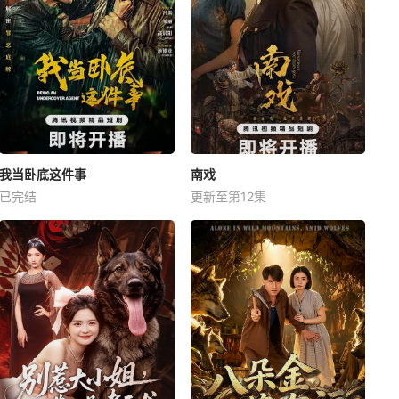
我当卧底这件事
南戏
已完结
更新至第12集