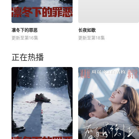
凛冬下的罪恶
长夜如歌
更新至第16集
更新至第18集
正在热播