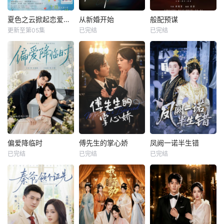
夏色之云掀起恋爱与风暴
从新婚开始
般配预谋
更新至第05集
已完结
已完结
偏爱降临时
傅先生的掌心娇
凤阙一诺半生错
已完结
已完结
已完结