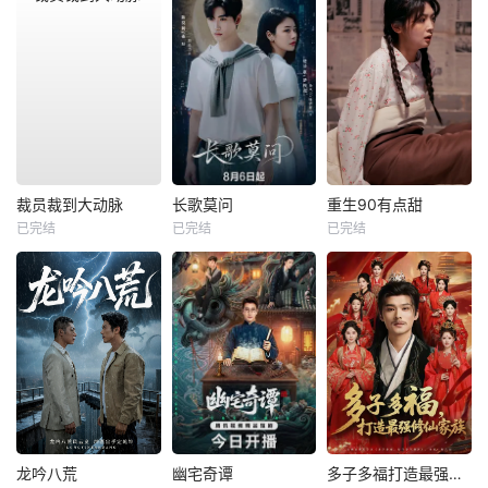
裁员裁到大动脉
长歌莫问
重生90有点甜
已完结
已完结
已完结
龙吟八荒
幽宅奇谭
多子多福打造最强修仙家族