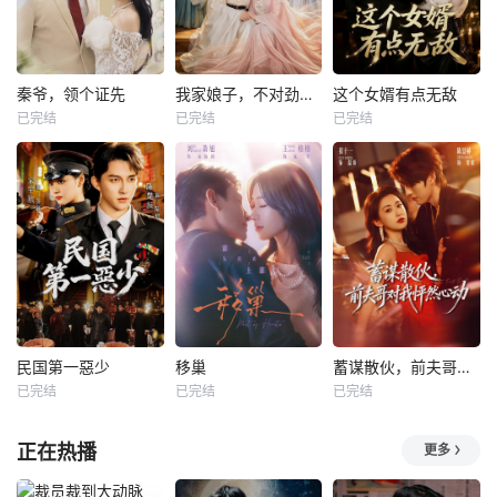
秦爷，领个证先
我家娘子，不对劲第四季
这个女婿有点无敌
已完结
已完结
已完结
民国第一惡少
移巢
蓄谋散伙，前夫哥对我怦然心动
已完结
已完结
已完结
正在热播
更多