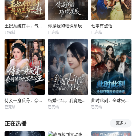
王妃系统在手，气的王爷发抖
你是我的璀璨星辰
七零有点恬
已完结
已完结
已完结
侍妾一身反骨，奈何侯爷只宠长公主
结婚七年，我竟是老公小青梅的替身
此时此刻，全球只有我知道未来
已完结
已完结
已完结
正在热播
更多