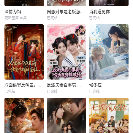
深情为饵
网恋对象是老板怎么办
当我遇见你
更新至第08集
已完结
已完结
冷面侯爷反萌差，独宠作精继室啦
反派夫妻百事哀，今天在哪搞破坏
候冬症
已完结
已完结
已完结