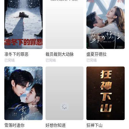
凛冬下的罪恶
裁员裁到大动脉
盛夏芬德拉
已完结
已完结
已完结
雪落时逢你
好想你知道
狂神下山