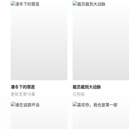
凛冬下的罪恶
裁员裁到大动脉
更新至第16集
已完结