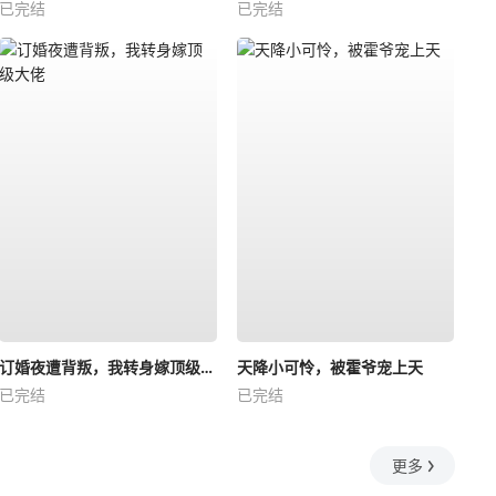
已完结
已完结
订婚夜遭背叛，我转身嫁顶级大佬
天降小可怜，被霍爷宠上天
已完结
已完结
更多