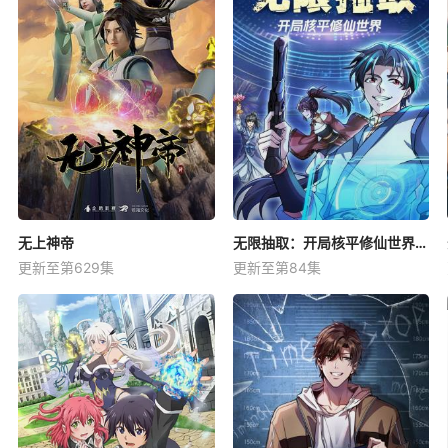
无上神帝
无限抽取：开局核平修仙世界动态漫
更新至第629集
更新至第84集