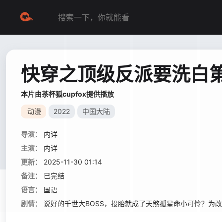
快穿之顶级反派要洗白第
本片由茶杯狐cupfox提供播放
动漫
2022
中国大陆
导演：
内详
主演：
内详
更新：
2025-11-30 01:14
备注：
已完结
语言：
国语
剧情：
说好的千世大BOSS，投胎就成了天煞孤星命小可怜？为