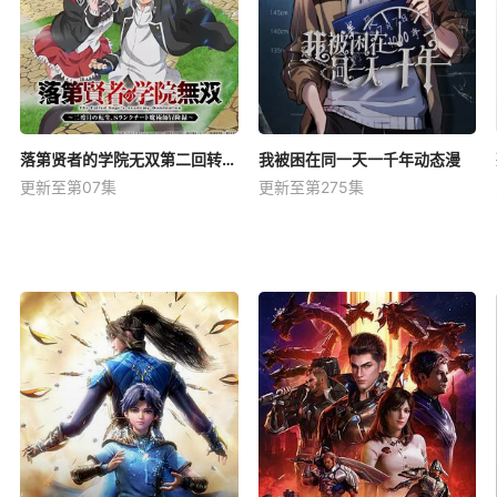
落第贤者的学院无双第二回转生，S等级作弊魔术师冒险记
我被困在同一天一千年动态漫
更新至第07集
更新至第275集