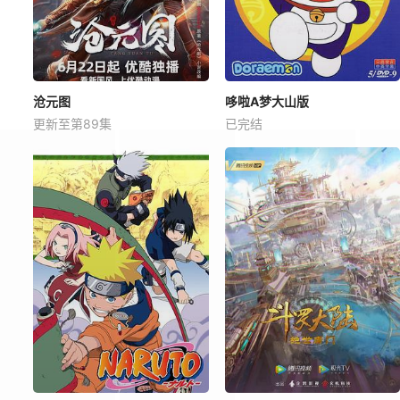
沧元图
哆啦A梦大山版
更新至第89集
已完结