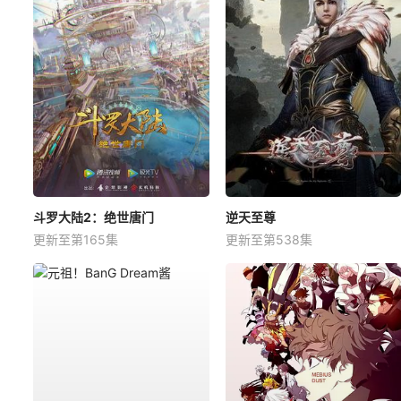
斗罗大陆2：绝世唐门
逆天至尊
更新至第165集
更新至第538集