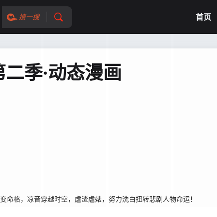
首页
搜一搜
二季·动态漫画
改变命格，凉音穿越时空，虐渣虐婊，努力洗白扭转悲剧人物命运！