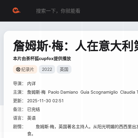
詹姆斯·梅：人在意大利
本片由茶杯狐cupfox提供播放
纪录片
2022
英国
导演：
内详
主演：
詹姆斯·梅
Paolo Damiano
Guia Scognamiglio
Claudia 
更新：
2025-11-30 02:51
备注：
已完结
语言：
英语
剧情：
詹姆斯·梅，英国著名主持人。从阳光明媚的西西里出发
食。