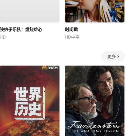
铁娘子乐队：燃烧雄心
时间戳
HD
HD中字
更多