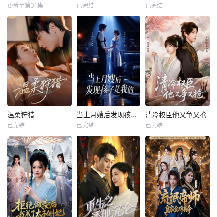
更新至第01集
已完结
已完结
温柔狩猎
当上月嫂后发现孩子是我的
清冷权臣他又争又抢
已完结
已完结
已完结