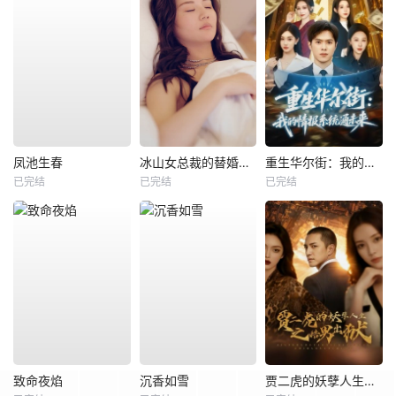
凤池生春
冰山女总裁的替婚兵王
重生华尔街：我的情报系统通未来
已完结
已完结
已完结
致命夜焰
沉香如雪
贾二虎的妖孽人生之皓男出狱