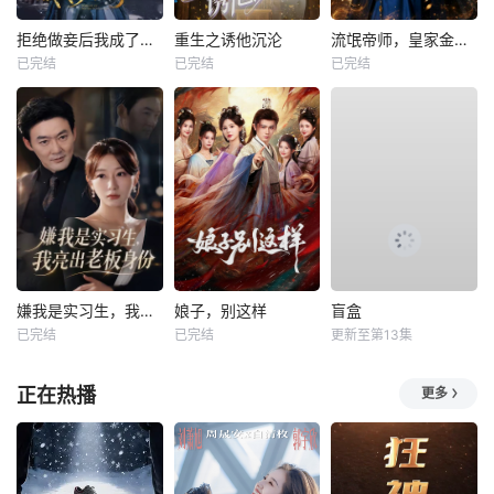
拒绝做妾后我成了太子侧妃
重生之诱他沉沦
流氓帝师，皇家金牌县令
已完结
已完结
已完结
嫌我是实习生，我亮出老板身份
娘子，别这样
盲盒
已完结
已完结
更新至第13集
正在热播
更多