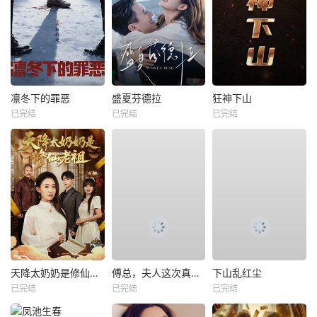
凛冬下的罪恶
盛夏芬德拉
狂神下山
已完结
已完结
已完结
天降太奶奶是修仙老祖
傅总，夫人这次真的死了
下山乱红尘
已完结
已完结
已完结