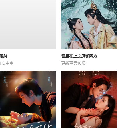
眼眸
吾凰在上之凤御四方
HD中字
更新至第10集