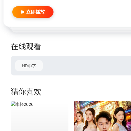
立即播放
在线观看
HD中字
猜你喜欢