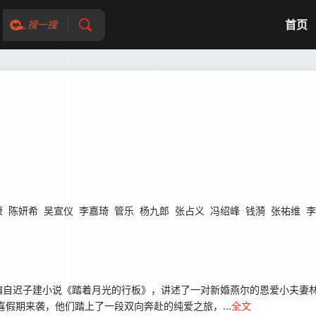
首页
搜一搜
康
陈妍希
吴宣仪
李嘉琦
管乐
杨九郎
张占义
冯绍峰
钱漪
张祐维
李
迟子建小说《踏着月光的行板》，讲述了一对新婚燕尔的恩爱小夫妻林
假期来袭，他们踏上了一段双向奔赴的纯爱之旅，...
全文