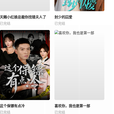
天赐小红娘总裁你找错夫人了
封少的囚爱
已完结
已完结
这个保镖有点冷
喜欢你，我也是第一部
已完结
已完结