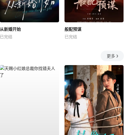
从新婚开始
般配预谋
已完结
已完结
更多