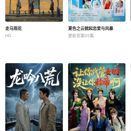
走马观花
夏色之云掀起恋爱与风暴
HD
更新至第05集