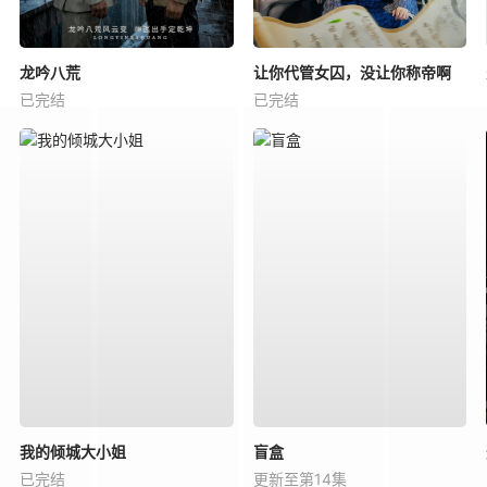
龙吟八荒
让你代管女囚，没让你称帝啊
已完结
已完结
我的倾城大小姐
盲盒
已完结
更新至第14集