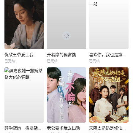
仇敌王爷爱上我
开着摩的娶富婆
喜欢你，我也是第一部
已完结
已完结
已完结
醉吻夜她一撒娇桀骜大佬心狂跳
老公要求我去出轨
天降太奶奶是修仙老祖