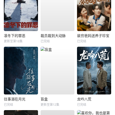
凛冬下的罪恶
裁员裁到大动脉
装穷爸妈送养子珍宝
更新至第18集
已完结
已完结
往事溺在月光
盲盒
龙吟八荒
已完结
更新至第12集
已完结