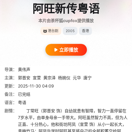
阿旺新传粤语
本片由茶杯狐cupfox提供播放
港台剧
2005
香港
立即播放
导演：
黄伟声
主演：
郭晋安
宣萱
黄宗泽
杨婉仪
元华
唐宁
更新：
2025-11-30 04:09
备注：
已完结
语言：
粤语
剧情：
丁常旺（郭晋安 饰）自幼就患有智障，智力一直停留在
7岁水平，由单身母亲一手带大。阿旺虽然智力不高，但为人
正直、十分热心，他和街坊阿凤（宣萱 饰）从小一起长大，
青梅竹马；阿凤升学时阿旺甚至将自己的全部积蓄交给阿