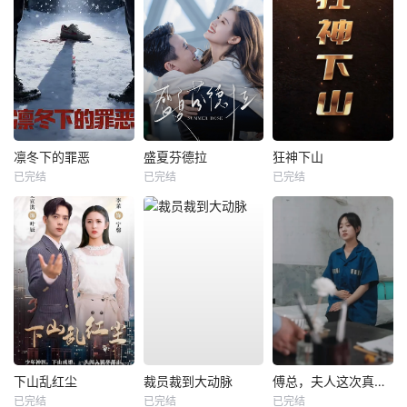
凛冬下的罪恶
盛夏芬德拉
狂神下山
已完结
已完结
已完结
下山乱红尘
裁员裁到大动脉
傅总，夫人这次真的死了
已完结
已完结
已完结