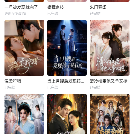
一旦被发现就完了
娇藏京枝
朱门春闺
更新至第01集
已完结
已完结
温柔狩猎
当上月嫂后发现孩子是我的
清冷权臣他又争又抢
已完结
已完结
已完结