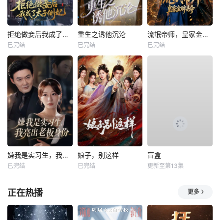
拒绝做妾后我成了太子侧妃
重生之诱他沉沦
流氓帝师，皇家金牌县令
已完结
已完结
已完结
嫌我是实习生，我亮出老板身份
娘子，别这样
盲盒
已完结
已完结
更新至第13集
正在热播
更多