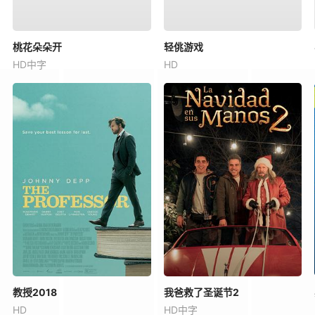
桃花朵朵开
轻佻游戏
HD中字
HD
教授2018
我爸救了圣诞节2
HD
HD中字