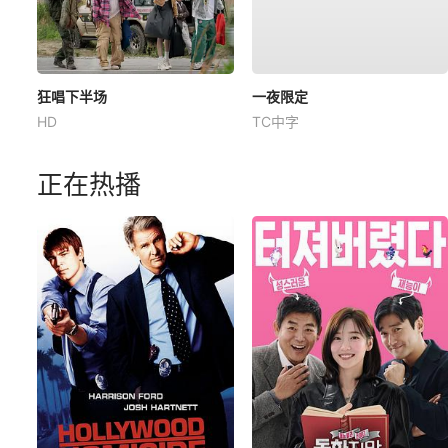
狂唱下半场
一夜限定
HD
TC中字
正在热播