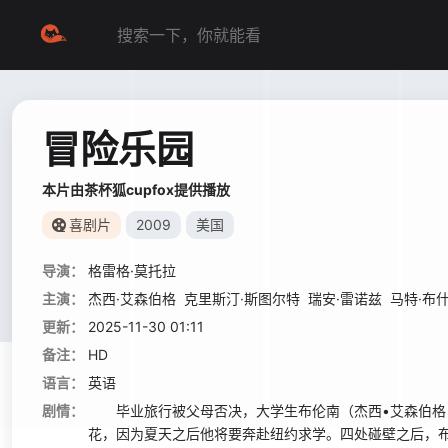
冒险乐园
本片由茶杯狐cupfox提供播放
喜剧片
2009
美国
导演：
格雷格·莫托拉
主演：
杰西·艾森伯格
克里斯汀·斯图尔特
瑞安·雷诺兹
马特·布
更新：
2025-11-30 01:11
备注：
HD
语言：
英语
剧情：
毕业旅行被父母否决，大学生布伦南（杰西•艾森伯格 Jes
花，因为夏天之后他将要奔赴纽约求学。四处碰壁之后，布伦