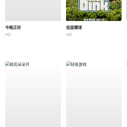
今晚正好
低弧慢球
HD
HD