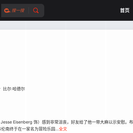
首页
搜一搜
什
比尔·哈德尔
se Eisenberg 饰）感到非常沮丧，好友给了他一带大麻以示安慰
南终于在一家名为冒险乐园...
全文