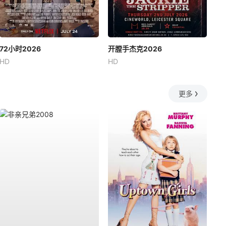
72小时2026
开膛手杰克2026
HD
HD
更多