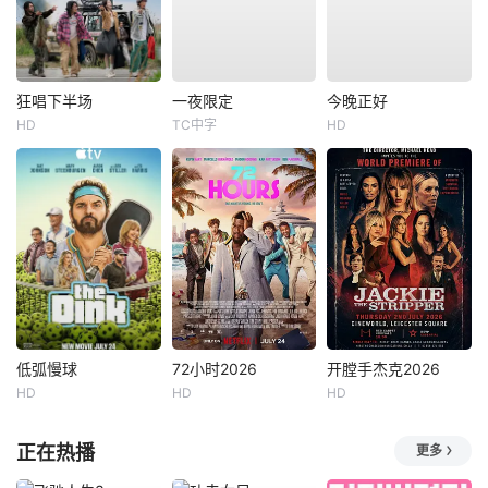
狂唱下半场
一夜限定
今晚正好
HD
TC中字
HD
低弧慢球
72小时2026
开膛手杰克2026
HD
HD
HD
正在热播
更多