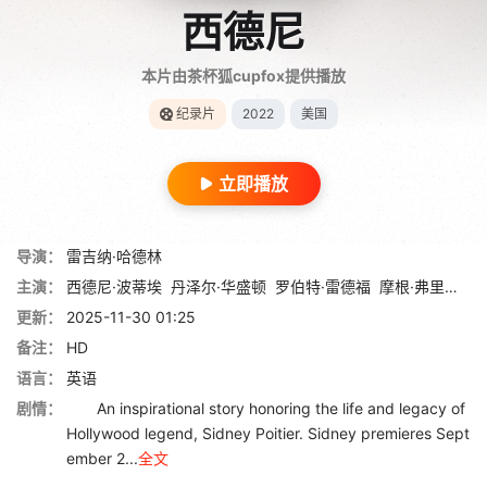
西德尼
本片由茶杯狐cupfox提供播放
纪录片
2022
美国
立即播放
导演：
雷吉纳·哈德林
主演：
西德尼·波蒂埃
丹泽尔·华盛顿
罗伯特·雷德福
摩根·弗里曼
哈
更新：
2025-11-30 01:25
备注：
HD
语言：
英语
剧情：
An inspirational story honoring the life and legacy of
Hollywood legend, Sidney Poitier. Sidney premieres Sept
ember 2...
全文