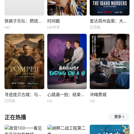
铁娘子乐队：燃烧雄心
时间戳
爱达荷州血案：大学梦魇
HD
HD中字
已完结
寻迹庞贝古城：与汤姆·希德勒斯顿同行
心跳漏一拍：结束在一声嗨
冲绳费城
已完结
HD
HD
正在热播
更多