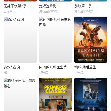
无辣不欢第2季
走近这片海
前浪第二季
已完结
更新至第05集
更新至第04集
逝水与流年
闪闪的儿科医生第四季
地球·劫后重生
HD
已完结
已完结