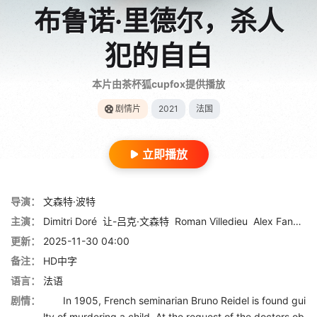
布鲁诺·里德尔，杀人
犯的自白
本片由茶杯狐cupfox提供播放
剧情片
2021
法国
立即播放
导演：
文森特·波特
主演：
Dimitri Doré
让-吕克·文森特
Roman Villedieu
Alex Fanguin
更新：
2025-11-30 04:00
备注：
HD中字
语言：
法语
剧情：
In 1905, French seminarian Bruno Reidel is found gui
lty of murdering a child. At the request of the doctors ob