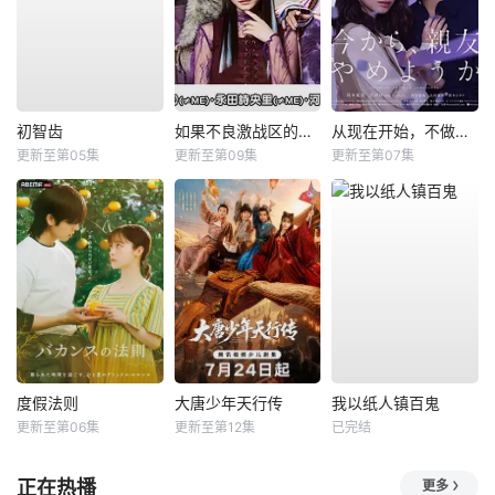
初智齿
如果不良激战区的四天王转生成了偶像团体？
从现在开始，不做朋友了吧。
更新至第05集
更新至第09集
更新至第07集
度假法则
大唐少年天行传
我以纸人镇百鬼
更新至第06集
更新至第12集
已完结
正在热播
更多