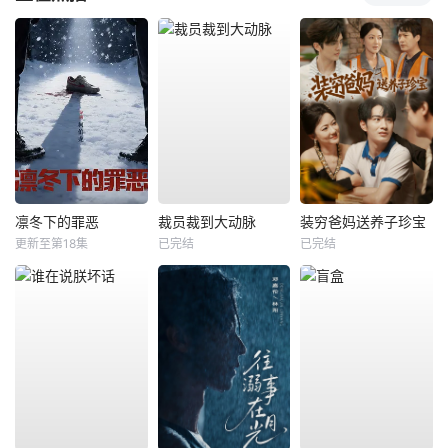
凛冬下的罪恶
裁员裁到大动脉
装穷爸妈送养子珍宝
更新至第18集
已完结
已完结