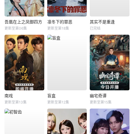
吾凰在上之凤御四方
凛冬下的罪恶
其实不是重逢
更新至第06集
更新至第18集
已完结
南戏
盲盒
幽宅奇谭
更新至第13集
更新至第12集
更新至第15集