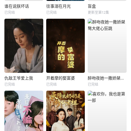
谁在说朕坏话
往事溺在月光
盲盒
已完结
已完结
更新至第12集
仇敌王爷爱上我
开着摩的娶富婆
醉吻夜她一撒娇桀骜大佬心狂跳
已完结
已完结
已完结