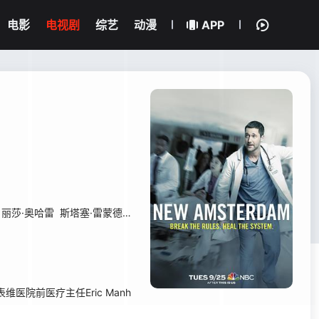
电影
电视剧
综艺
动漫
APP
丽莎·奥哈雷
斯塔塞·雷蒙德
克里斯蒂娜·张
表维医院前医疗主任Eric Manh