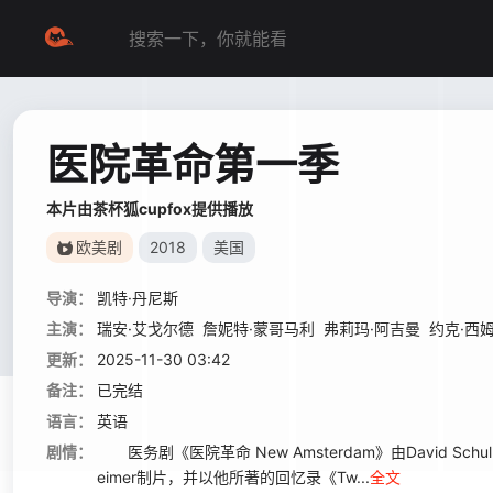
医院革命第一季
本片由茶杯狐cupfox提供播放
欧美剧
2018
美国
导演：
凯特·丹尼斯
主演：
瑞安·艾戈尔德
詹妮特·蒙哥马利
弗莉玛·阿吉曼
约克·西
更新：
2025-11-30 03:42
备注：
已完结
语言：
英语
剧情：
医务剧《医院革命 New Amsterdam》由David Schul
eimer制片，并以他所著的回忆录《Tw...
全文