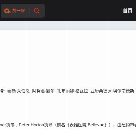
首页
搜一搜
姆斯
泰勒·莱伯恩
阿努潘·凯尔
扎布丽娜·格瓦拉
亚历桑德罗·埃尔南德斯
ner执笔﹑Peter Horton执导（前名《表维医院 Bellevue》），由纽约市