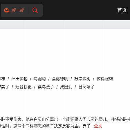
首页
搜一搜
保雄
/
绵田慎也
/
鸟羽聪
/
斋藤德明
/
根岸宏树
/
佐藤照雄
麻美子
/
辻谷耕史
/
桑岛法子
/
成田剑
/
日高法子
脏不受伤害，他在白灵山分离出一个能洞察人类心灵的婴儿，并将心脏托
性时，这两个同样邪恶的童子决定反客为主。赤子...
全文