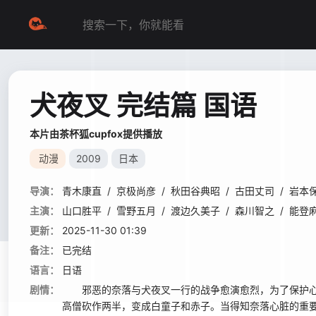
犬夜叉 完结篇 国语
本片由茶杯狐cupfox提供播放
动漫
2009
日本
导演：
青木康直
/
京极尚彦
/
秋田谷典昭
/
古田丈司
/
岩本
主演：
山口胜平
/
雪野五月
/
渡边久美子
/
森川智之
/
能登
更新：
2025-11-30 01:39
备注：
已完结
语言：
日语
剧情：
邪恶的奈落与犬夜叉一行的战争愈演愈烈，为了保护心
高僧砍作两半，变成白童子和赤子。当得知奈落心脏的重要