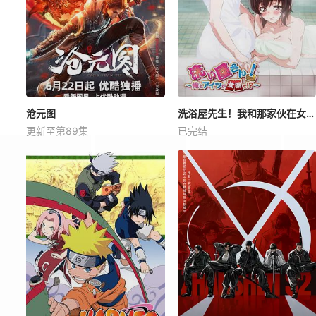
沧元图
洗浴屋先生！我和那家伙在女浴池！？
更新至第89集
已完结