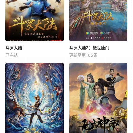
斗罗大陆
斗罗大陆2：绝世唐门
已完结
更新至第165集