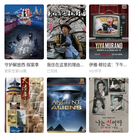
守护解放西·探案季
我住在这里的理由第一季
伊雅·穆拉诺：下午茶杀机
更新至第09集
已完结
HD中字