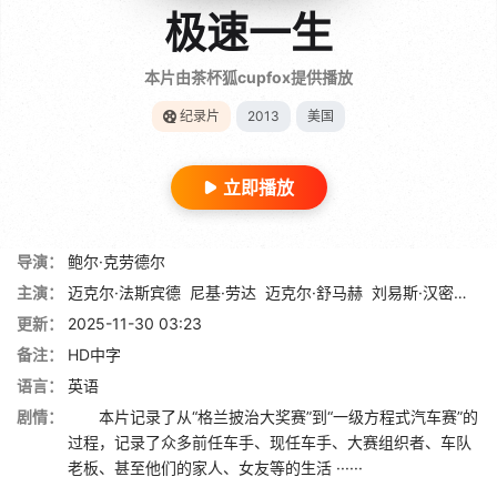
极速一生
本片由茶杯狐cupfox提供播放
纪录片
2013
美国
立即播放
导演：
鲍尔·克劳德尔
主演：
迈克尔·法斯宾德
尼基·劳达
迈克尔·舒马赫
刘易斯·汉密尔顿
更新：
2025-11-30 03:23
备注：
HD中字
语言：
英语
剧情：
本片记录了从“格兰披治大奖赛”到“一级方程式汽车赛”的
过程，记录了众多前任车手、现任车手、大赛组织者、车队
老板、甚至他们的家人、女友等的生活 ······