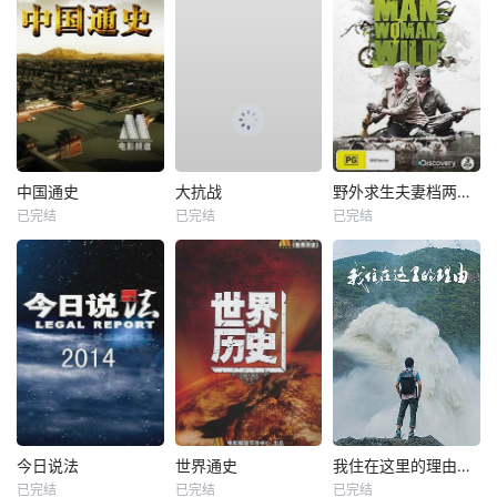
中国通史
大抗战
野外求生夫妻档两季全
已完结
已完结
已完结
今日说法
世界通史
我住在这里的理由第四季
已完结
已完结
已完结