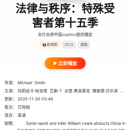
法律与秩序：特殊受
害者第十五季
本片由茶杯狐cupfox提供播放
欧美剧
2013
美国
立即播放
导演：
Michael
Smith
主演：
玛莉丝卡·哈吉塔
艾斯-T
达恩·弗洛莱克
理查德·贝尔泽
凯莉
更新：
2025-11-30 03:46
备注：
已完结
语言：
英语
剧情：
Serial rapist and killer William Lewis abducts Olivia in
her home, tortures her, and hides her away in a Long Isla