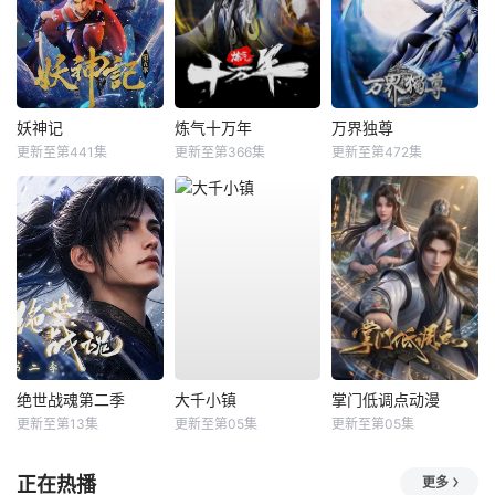
妖神记
炼气十万年
万界独尊
更新至第441集
更新至第366集
更新至第472集
绝世战魂第二季
大千小镇
掌门低调点动漫
更新至第13集
更新至第05集
更新至第05集
正在热播
更多