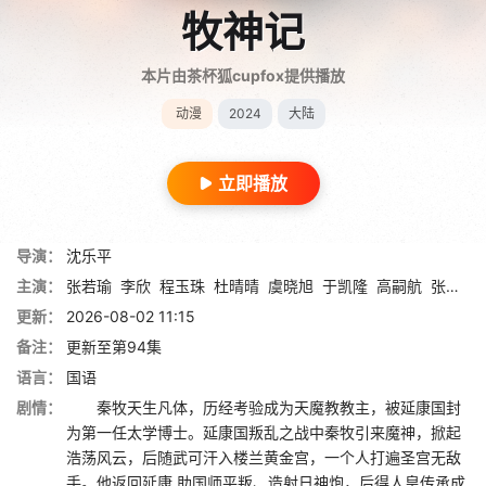
牧神记
本片由茶杯狐cupfox提供播放
动漫
2024
大陆
立即播放
导演：
沈乐平
主演：
张若瑜
李欣
程玉珠
杜晴晴
虞晓旭
于凯隆
高嗣航
张恒
王
更新：
2026-08-02 11:15
备注：
更新至第94集
语言：
国语
剧情：
秦牧天生凡体，历经考验成为天魔教教主，被延康国封
为第一任太学博士。延康国叛乱之战中秦牧引来魔神，掀起
浩荡风云，后随武可汗入楼兰黄金宫，一个人打遍圣宫无敌
手。他返回延康,助国师平叛、造射日神炮，后得人皇传承成