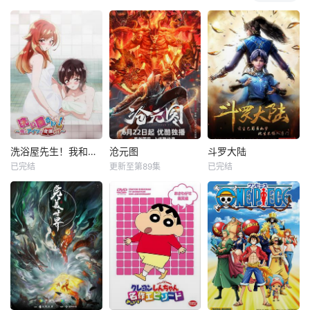
洗浴屋先生！我和那家伙在女浴池！？
沧元图
斗罗大陆
已完结
更新至第89集
已完结