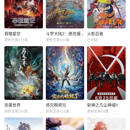
吞噬星空
斗罗大陆2：绝世唐门
火影忍者
更新至第235集
更新至第164集
已完结
完美世界
师兄啊师兄
斩神之凡尘神域Ⅱ
更新至第281集
更新至第153集
更新至第09集