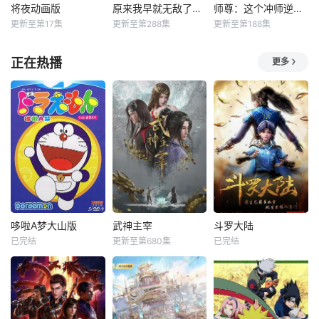
将夜动画版
原来我早就无敌了动态漫
师尊：这个冲师逆徒才不是圣子动态漫
更新至第17集
更新至第288集
更新至第188集
正在热播
更多
哆啦A梦大山版
武神主宰
斗罗大陆
已完结
更新至第680集
已完结