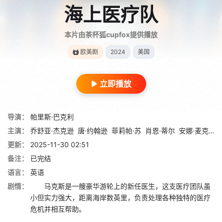
海上医疗队
本片由茶杯狐cupfox提供播放
欧美剧
2024
美国
立即播放
导演：
帕里斯·巴克利
主演：
乔舒亚·杰克逊
唐·约翰逊
菲莉帕·苏
肖恩·蒂尔
安娜·麦克唐纳
更新：
2025-11-30 02:51
备注：
已完结
语言：
英语
剧情：
马克斯是一艘豪华游轮上的新任医生，这支医疗团队虽
小但实力强大，距离海岸数英里，负责处理各种独特的医疗
危机并相互帮助。