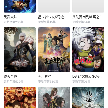
灵武大陆
星卡梦少女5奇迹绽放
从乱葬岗到幽冥之主
更新至第205集
更新至第15集
更新至第14集
逆天至尊
无上神帝
Let&#039;s Go怪奇组
更新至第539集
更新至第630集
更新至第06集