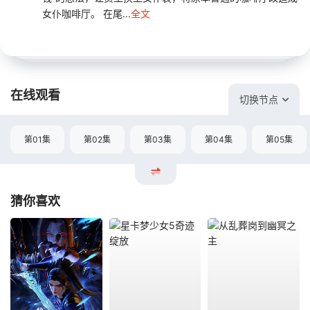
女仆咖啡厅。 在尾...
全文
在线观看
切换节点
第01集
第02集
第03集
第04集
第05集
猜你喜欢