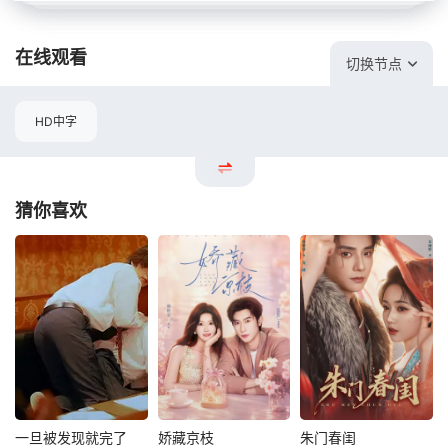
在线观看
切换节点
HD中字
猜你喜欢
一旦被发现就完了
娇藏京枝
朱门春闺