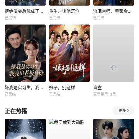
拒绝做妾后我成了太子侧妃
重生之诱他沉沦
流氓帝师，皇家金牌县令
已完结
已完结
已完结
嫌我是实习生，我亮出老板身份
娘子，别这样
盲盒
已完结
已完结
更新至第13集
正在热播
更多