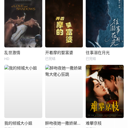
乱世激情
开着摩的娶富婆
往事溺在月光
HD
已完结
已完结
我的倾城大小姐
醉吻夜她一撒娇桀骜大佬心狂跳
难攀京枝