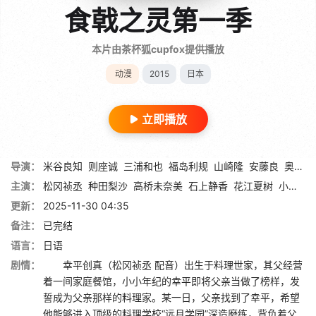
食戟之灵第一季
本片由茶杯狐cupfox提供播放
动漫
2015
日本
立即播放
导演：
米谷良知
则座诚
三浦和也
福岛利规
山崎隆
安藤良
奥野浩行
主演：
松冈祯丞
种田梨沙
高桥未奈美
石上静香
花江夏树
小野友树
更新：
2025-11-30 04:35
备注：
已完结
语言：
日语
剧情：
幸平创真（松冈祯丞 配音）出生于料理世家，其父经营
着一间家庭餐馆，小小年纪的幸平即将父亲当做了榜样，发
誓成为父亲那样的料理家。某一日，父亲找到了幸平，希望
他能够进入顶级的料理学校“远月学园”深造磨练，背负着父