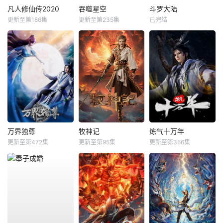
凡人修仙传2020
吞噬星空
斗罗大陆
更新至第186集
更新至第235集
已完结
万界独尊
牧神记
炼气十万年
更新至第472集
更新至第95集
更新至第366集