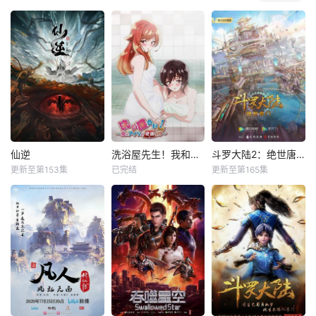
仙逆
洗浴屋先生！我和那家伙在女浴池！？
斗罗大陆2：绝世唐门
更新至第153集
已完结
更新至第165集