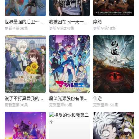
世界最强的后卫～迷宫国的新人探索者～
我被困在同一天一千年动态漫
摩绪
更新至第06集
更新至第276集
更新至第19集
说了不打算爱我的公爵继承人，不知为何对我宠爱有加
魔法光源股份有限公司第二季
仙逆
更新至第06集
更新至第06集
更新至第153集