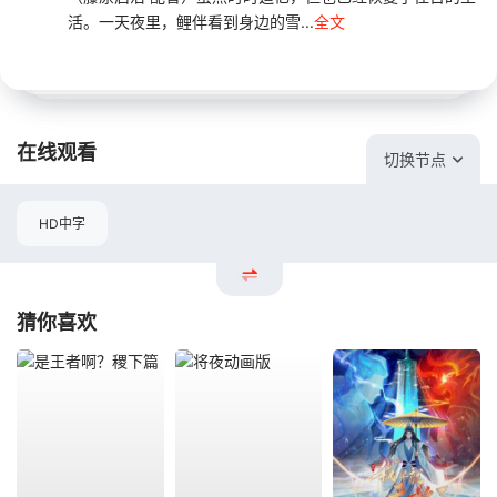
活。一天夜里，鲤伴看到身边的雪...
全文
在线观看
切换节点
HD中字
猜你喜欢