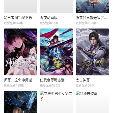
是王者啊？稷下篇
将夜动画版
原来我早就无敌了动态漫
更新至第04集
更新至第17集
更新至第288集
师尊：这个冲师逆徒才不是圣子动态漫
仙武帝尊动态漫
太古神尊
更新至第188集
更新至第526集
更新至第06集