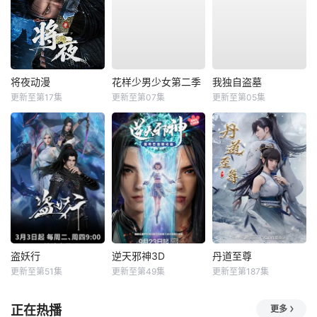
将夜动漫
花样少男少女第二季
我独自盗墓
更新至第17集
更新至第07集
更新至第05集
盗妖行
逆天邪神3D
丹道至尊
更新至第51集
更新至第49集
更新至第187集
正在热播
更多