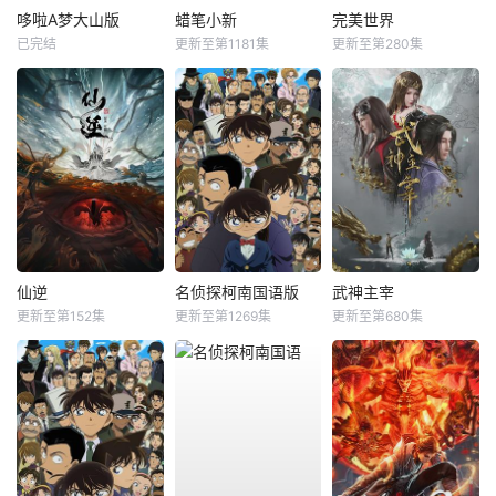
哆啦A梦大山版
蜡笔小新
完美世界
已完结
更新至第1181集
更新至第280集
仙逆
名侦探柯南国语版
武神主宰
更新至第152集
更新至第1269集
更新至第680集