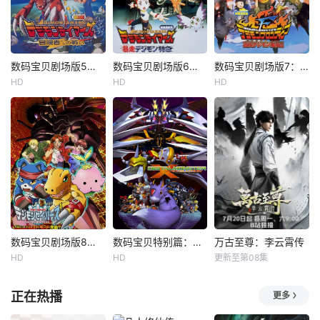
数码宝贝剧场版5：冒险者的战斗
数码宝贝剧场版6：暴走特急
数码宝贝剧场版7：古代数码兽复活
HD
HD
HD
数码宝贝剧场版8：究极力量！爆裂模式发动
数码宝贝特别篇：X进化
万古至尊：李云霄传
HD
HD
更新至第08集
正在热播
更多