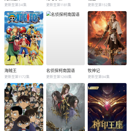
更新至第34集
更新至第1181集
更新至第152集
海贼王
名侦探柯南国语
牧神记
更新至第1172集
更新至第1269集
更新至第94集