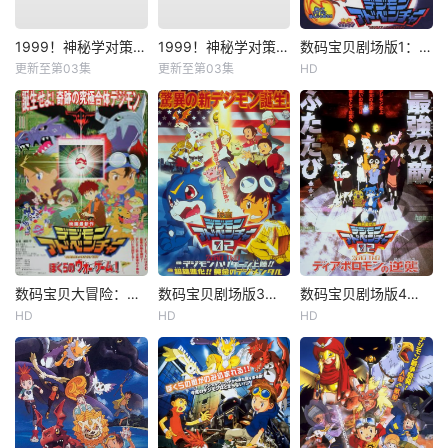
1999！神秘学对策部英语
1999！神秘学对策部国语
数码宝贝剧场版1：滚球兽诞生之谜
更新至第03集
更新至第03集
HD
数码宝贝大冒险：我们的战争游戏！
数码宝贝剧场版3：前篇・数码兽飓风登陆！！后篇・超绝进化！
数码宝贝剧场版4：超恶魔兽的反击
HD
HD
HD