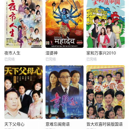
夜市人生
湿婆神
家和万事兴2010
已完结
已完结
已完结
天下父母心
意难忘闽南语
皆大欢喜时装版国语