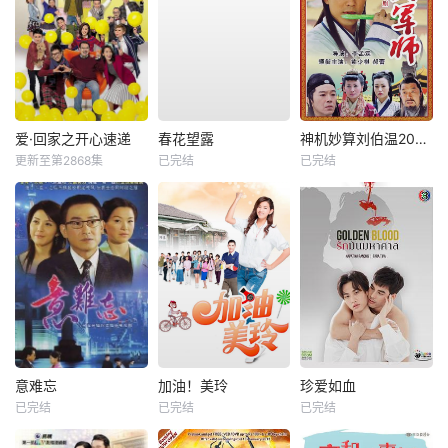
爱·回家之开心速递
春花望露
神机妙算刘伯温2006
更新至第2868集
已完结
已完结
意难忘
加油！美玲
珍爱如血
已完结
已完结
已完结