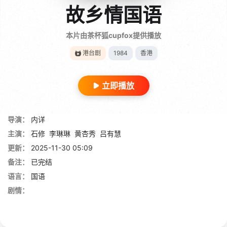
故乡情国语
本片由茶杯狐cupfox提供播放
港台剧
1984
香港
立即播放
导演：
内详
主演：
石修
李琳琳
黄杏秀
吕有慧
更新：
2025-11-30 05:09
备注：
已完结
语言：
国语
剧情：