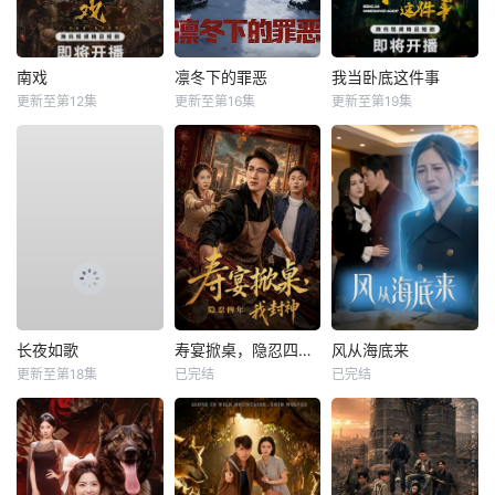
南戏
凛冬下的罪恶
我当卧底这件事
更新至第12集
更新至第16集
更新至第19集
长夜如歌
寿宴掀桌，隐忍四年我封神
风从海底来
更新至第18集
已完结
已完结