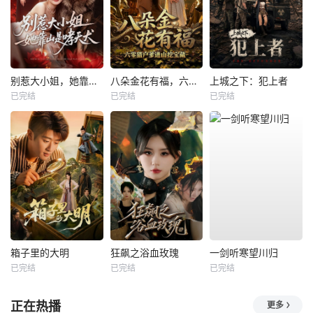
别惹大小姐，她靠山是哮天犬
八朵金花有福，六零猎户爹进山挖宝藏
上城之下：犯上者
已完结
已完结
已完结
箱子里的大明
狂飙之浴血玫瑰
一剑听寒望川归
已完结
已完结
已完结
正在热播
更多