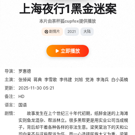
上海夜行1黑金迷案
本片由茶杯狐cupfox提供播放
剧情片
2021
大陆
立即播放
导演：
罗惠德
主演：
张倬闻
蒋典
李雪歌
李伟建
刘旭
党涛
李海兵
白小英楠
更新：
2025-11-30 05:21
备注：
HD
语言：
国语
剧情：
故事发生在上个世纪三十年代初期，纸醉金迷的上海滩
实则鱼龙混杂、帮派林立。很多黑帮更是用实业公司当成幌
子，背后却干着各种各样的非法生意。梁笑棠治下的天和公
司向来不与这些帮派为伍，而一心选择民族大义为重。梁笑