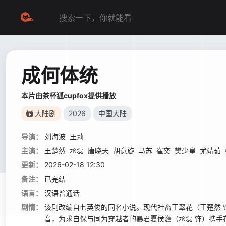
成何体统
本片由茶杯狐cupfox提供播放
大陆剧
2026
中国大陆
导演：
刘海波
王莉
主演：
王楚然
丞磊
唐晓天
胡意旋
马苏
崔奕
樊少皇
尤靖茹
更新：
2026-02-18 12:30
备注：
已完结
语言：
汉语普通话
剧情：
该剧改编自七英俊的同名小说。现代社畜王翠花（王楚然
音，为求自保与同为穿越者的暴君夏侯澹（丞磊 饰）携手在