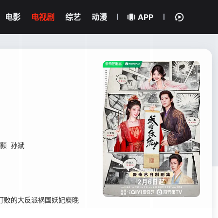
电影
电视剧
综艺
动漫
APP
颢
孙斌
打败的大反派祸国妖妃庾晚