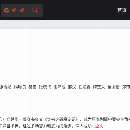
首页
搜一搜
张瑞涵
隋咏良
赫雷
姬晓飞
谢泽成
郝汉
程泓鑫
梅宝莱
董思怡
郑钧
 饰）穿越到一部穿书爽文《穿书之恶魔宠妃》，成为原本剧情中要被主角
异世求存，经过多场智力和武力的角逐，两人成功...
全文