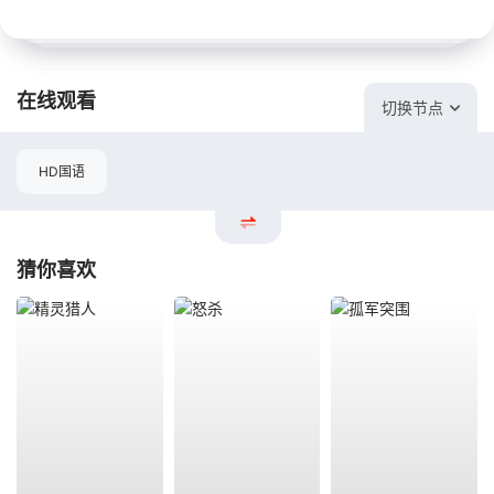
在线观看
切换节点
HD国语
猜你喜欢