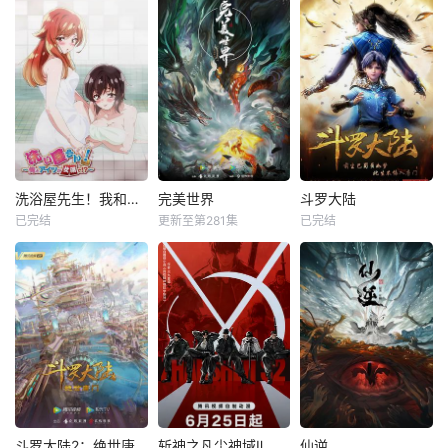
洗浴屋先生！我和那家伙在女浴池！？
完美世界
斗罗大陆
已完结
更新至第281集
已完结
斗罗大陆2：绝世唐门
斩神之凡尘神域Ⅱ
仙逆