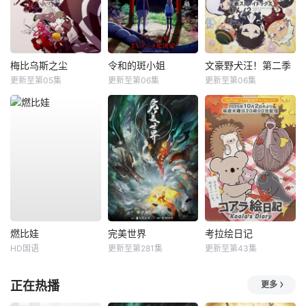
梅比乌斯之尘
令和的斑小姐
文豪野犬汪！第二季
更新至第05集
更新至第06集
更新至第06集
燃比娃
完美世界
考拉绘日记
HD国语
更新至第281集
更新至第43集
正在热播
更多