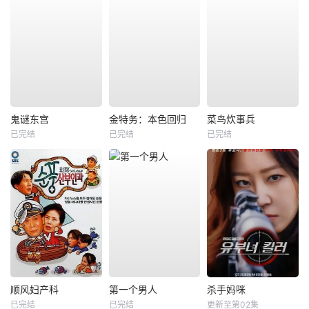
鬼谜东宫
金特务：本色回归
菜鸟炊事兵
已完结
已完结
已完结
顺风妇产科
第一个男人
杀手妈咪
已完结
已完结
更新至第02集