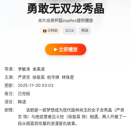
勇敢无双龙秀晶
本片由茶杯狐cupfox提供播放
日韩剧
2024
韩国
立即播放
导演：
李敏洙
金美淑
主演：
严贤京
徐俊英
权华焕
林珠恩
更新：
2025-11-30 03:03
备注：
已完结
语言：
韩语
剧情：
该剧是一部梦想成为现代版林尚玉的女子龙秀晶（严贤
京 饰）与绝症患者吕义柱（徐俊英 饰）相遇，两人开展了一
段从摇篮到坟墓的浪漫复仇故事。