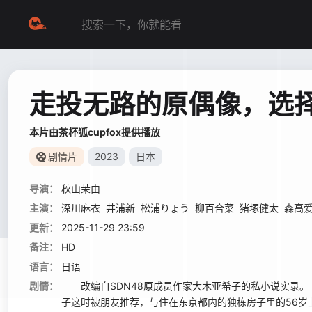
走投无路的原偶像，选
本片由茶杯狐cupfox提供播放
剧情片
2023
日本
导演：
秋山茉由
主演：
深川麻衣
井浦新
松浦りょう
柳百合菜
猪塚健太
森高
更新：
2025-11-29 23:59
备注：
HD
语言：
日语
剧情：
改编自SDN48原成员作家大木亚希子的私小说实录。
子这时被朋友推荐，与住在东京都内的独栋房子里的56岁上班