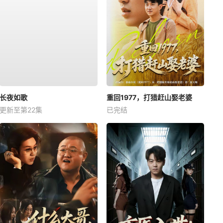
长夜如歌
重回1977，打猎赶山娶老婆
更新至第22集
已完结