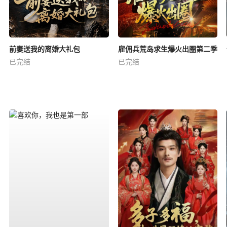
前妻送我的离婚大礼包
雇佣兵荒岛求生爆火出圈第二季
已完结
已完结