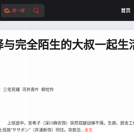
首页
搜一搜
择与完全陌生的大叔一起生
爱
三宅亮辅
河井青叶
柳忧怜
 上班途中，安希子（深川麻衣饰）突然双腿动弹不得。生病、辞去工
族“ササポン”（井浦新饰）同住。存款见...
全文