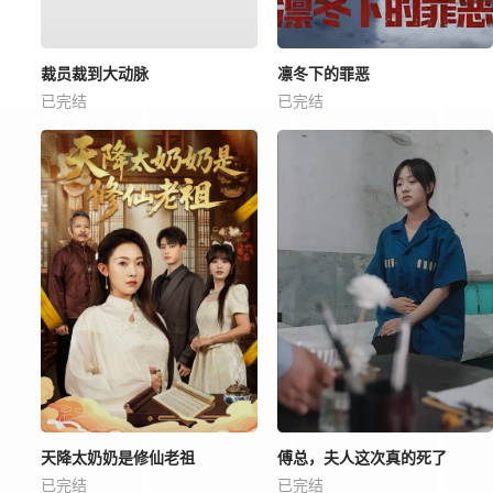
裁员裁到大动脉
凛冬下的罪恶
已完结
已完结
天降太奶奶是修仙老祖
傅总，夫人这次真的死了
已完结
已完结