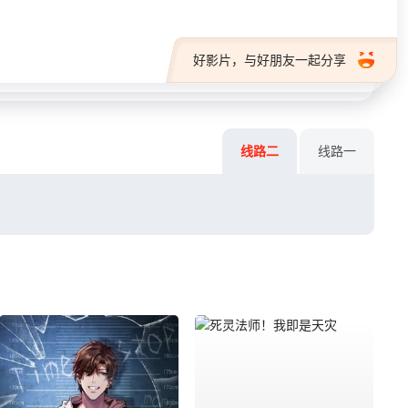
好影片，与好朋友一起分享
线路二
线路一