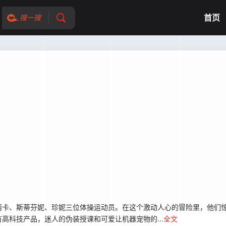
首页
搜一搜
卡、斯蒂芬妮、珍妮三位体操运动员。在这个激动人心的冒险里，他们惊
高科技产品，迷人的伪装授课和可爱让机器宠物的...
全文