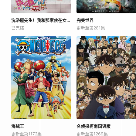
洗浴屋先生！我和那家伙在女浴池！？
完美世界
已完结
更新至第281集
海贼王
名侦探柯南国语版
更新至第1172集
更新至第1269集