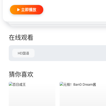
立即播放
在线观看
HD国语
猜你喜欢