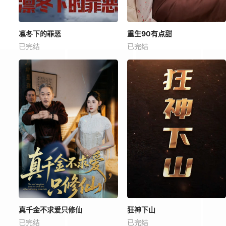
凛冬下的罪恶
重生90有点甜
已完结
已完结
真千金不求爱只修仙
狂神下山
已完结
已完结