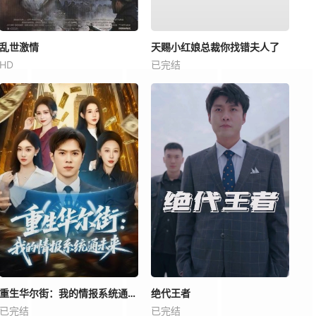
乱世激情
天赐小红娘总裁你找错夫人了
HD
已完结
重生华尔街：我的情报系统通未来
绝代王者
已完结
已完结