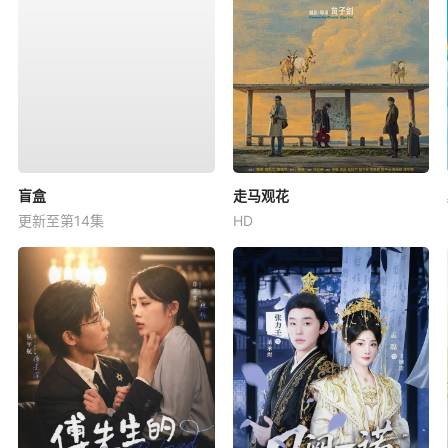
盲盒
走马观花
更新至第14集
HD