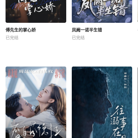
傅先生的掌心娇
凤阙一诺半生错
已完结
已完结