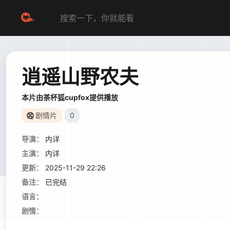
逍遥山野农夫
本片由茶杯狐cupfox提供播放
剧情片
0
导演：
内详
主演：
内详
更新：
2025-11-29 22:26
备注：
已完结
语言：
剧情：