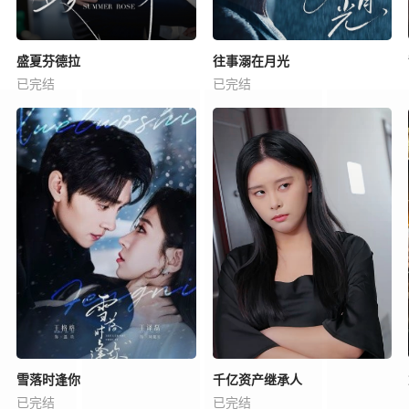
盛夏芬德拉
往事溺在月光
已完结
已完结
雪落时逢你
千亿资产继承人
已完结
已完结