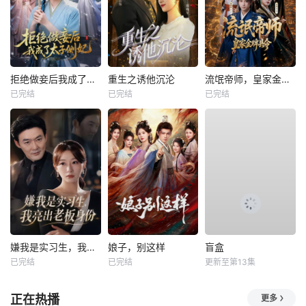
拒绝做妾后我成了太子侧妃
重生之诱他沉沦
流氓帝师，皇家金牌县令
已完结
已完结
已完结
嫌我是实习生，我亮出老板身份
娘子，别这样
盲盒
已完结
已完结
更新至第13集
正在热播
更多