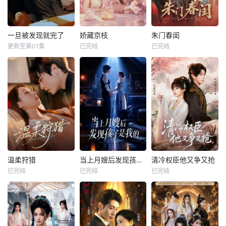
一旦被发现就完了
娇藏京枝
朱门春闺
更新至第01集
已完结
已完结
温柔狩猎
当上月嫂后发现孩子是我的
清冷权臣他又争又抢
已完结
已完结
已完结