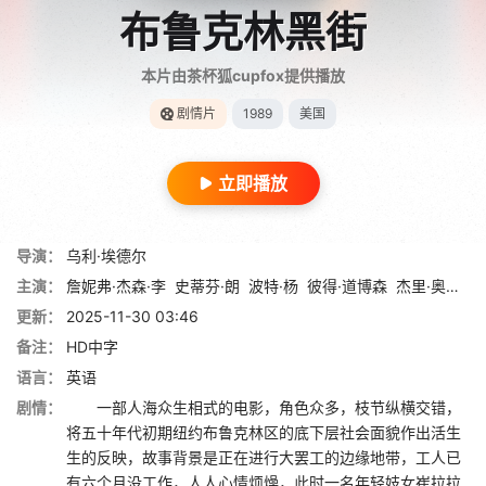
布鲁克林黑街
本片由茶杯狐cupfox提供播放
剧情片
1989
美国
立即播放
导演：
乌利·埃德尔
主演：
詹妮弗·杰森·李
史蒂芬·朗
波特·杨
彼得·道博森
杰里·奥尔巴赫
更新：
2025-11-30 03:46
备注：
HD中字
语言：
英语
剧情：
一部人海众生相式的电影，角色众多，枝节纵横交错，
将五十年代初期纽约布鲁克林区的底下层社会面貌作出活生
生的反映，故事背景是正在进行大罢工的边缘地带，工人已
有六个月没工作，人人心情烦燥，此时一名年轻妓女崔拉拉