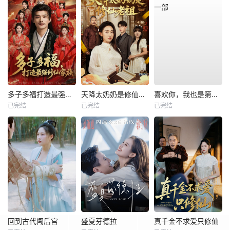
多子多福打造最强修仙家族
天降太奶奶是修仙老祖
喜欢你，我也是第一部
已完结
已完结
已完结
回到古代闯后宫
盛夏芬德拉
真千金不求爱只修仙