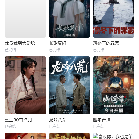
裁员裁到大动脉
长歌莫问
凛冬下的罪恶
已完结
已完结
已完结
重生90有点甜
龙吟八荒
幽宅奇谭
已完结
已完结
已完结