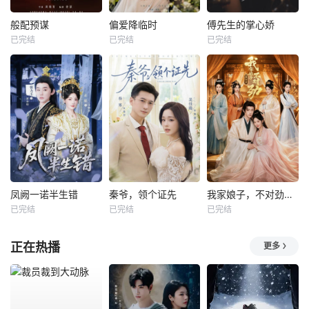
般配预谋
偏爱降临时
傅先生的掌心娇
已完结
已完结
已完结
凤阙一诺半生错
秦爷，领个证先
我家娘子，不对劲第四季
已完结
已完结
已完结
正在热播
更多