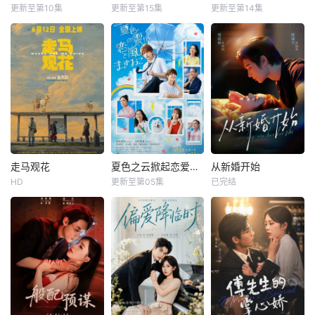
更新至第10集
更新至第15集
更新至第14集
走马观花
夏色之云掀起恋爱与风暴
从新婚开始
HD
更新至第05集
已完结