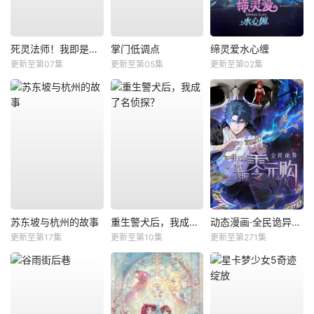
死灵法师！我即是天灾
掌门低调点
缔灵爱水心缠
更新至第07集
更新至第05集
更新至第02集
苏东坡与杭州的故事
重生警犬后，我成了名侦探？
动态漫画·全民诡异：开局掌握零元购
更新至第17集
更新至第10集
更新至第271集