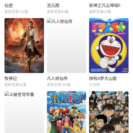
仙逆
沧元图
斩神之凡尘神域Ⅱ
更新至第152集
更新至第89集
更新至第09集
牧神记
凡人修仙传
哆啦A梦大山版
更新至第94集
更新至第185集
已完结