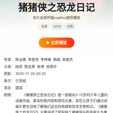
猪猪侠之恐龙日记
本片由茶杯狐cupfox提供播放
动漫
2019
大陆
立即播放
导演：
陈业峰
李思伟
李梓峰
杨超
朱俊杰
主演：
陆双
陈志荣
朱骋
徐燕玲
更新：
2025-11-30 00:25
备注：
已完结
语言：
国语
剧情：
《猪猪侠之恐龙日记》是一部面向3-12岁的少年儿童的
动画作品，富含科普内容和冒险元素，旨在让孩子们通过动
画片更生动地了解我们远古的地球和恐龙生物知识。《猪猪
侠之恐龙日记》主要讲述了星际特工猪猪侠与助手阿五为重