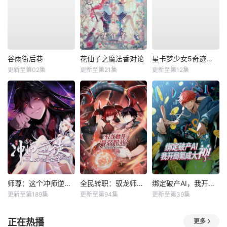
谷雨街后巷
花仙子之魔法香对论
星卡梦少女5奇迹绽放
更新至第02集
更新至第21集
更新至第12集
师尊：这个冲师逆徒才不是圣子动态漫
全民转职：驭龙师是最弱职业？动态漫
绑定破产AI，我开局氪成大神动态漫
更新至第189集
更新至第94集
更新至第39集
正在热播
更多