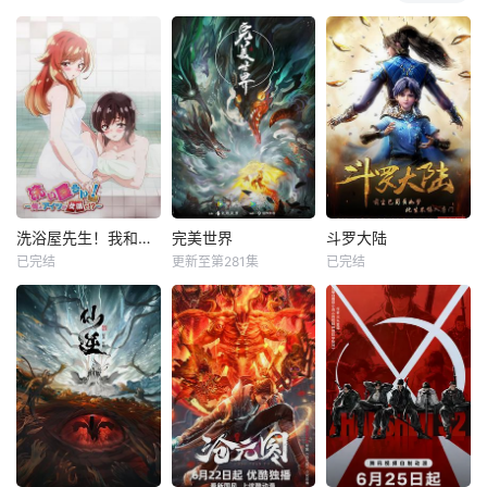
洗浴屋先生！我和那家伙在女浴池！？
完美世界
斗罗大陆
已完结
更新至第281集
已完结