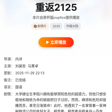
重返2125
本片由茶杯狐cupfox提供播放
剧情片
2025
中国大陆
立即播放
导演：
内详
主演：
刘昊哲
马菁卓
更新：
2025-11-29 22:13
备注：
已完结
语言：
国语
剧情：
大学肄业生李陌川拥有能够预知危险的超感力，但他只想安
稳地和相依为命的姐姐把日子过好。然而，麻烦和危险却接
踵而至，甚至日渐致命！此时，他遇到了一名掌管着一家神
秘物流公司的年轻女子，柳昔希。柳昔希自称来自一百年