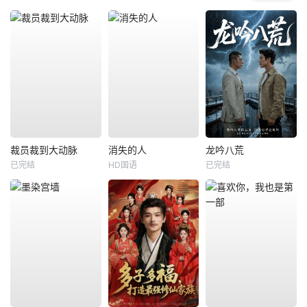
裁员裁到大动脉
消失的人
龙吟八荒
已完结
HD国语
已完结