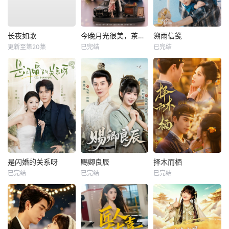
长夜如歌
今晚月光很美，茶香四溢
溯雨信笺
更新至第20集
已完结
已完结
是闪婚的关系呀
赐卿良辰
择木而栖
已完结
已完结
已完结