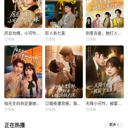
厉总勿缠，小可怜只想当厂妹
匠人有七喜
别惹吉星，她打人专打脸
已完结
已完结
已完结
陆先生的命定妻她飒又野
订婚夜遭背叛，我转身嫁顶级大佬
天降小可怜，被霍爷宠上天
已完结
已完结
已完结
正在热播
更多