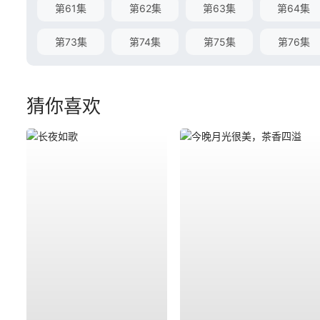
第61集
第62集
第63集
第64集
第73集
第74集
第75集
第76集
猜你喜欢