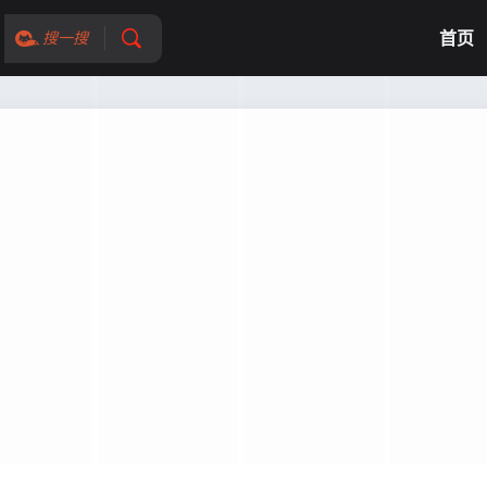
首页
搜一搜