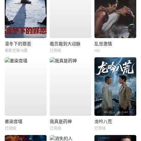
凛冬下的罪恶
裁员裁到大动脉
乱世激情
更新至第16集
已完结
HD
墨染宫墙
我真是药神
龙吟八荒
已完结
已完结
已完结