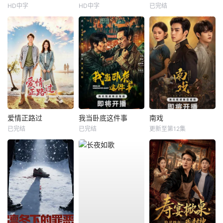
HD中字
HD中字
已完结
爱情正路过
我当卧底这件事
南戏
已完结
已完结
更新至第12集